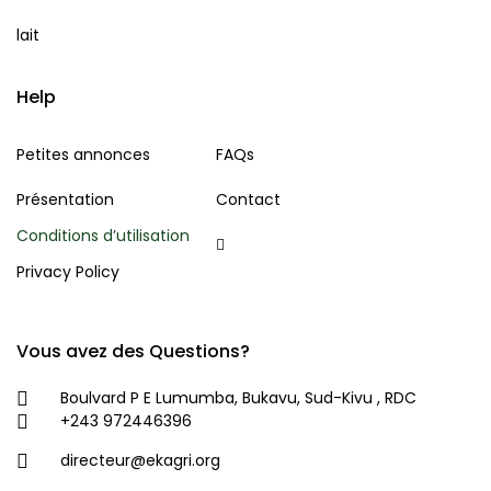
lait
Help
Petites annonces
FAQs
Présentation
Contact
Conditions d’utilisation
Privacy Policy
Vous avez des Questions?
Boulvard P E Lumumba, Bukavu, Sud-Kivu , RDC
+243 972446396
directeur@ekagri.org